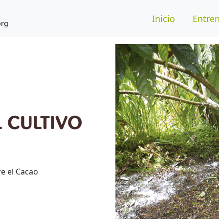
Inicio
Entren
org
L CULTIVO
e el Cacao